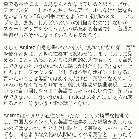
員である分には、まあなんとかなっていると思う。だが、
ファウンダー、しかもあちこちにアピールしなければなら
ないような（PGが相手にするような）初期のスタートアッ
プでは、まあ、しんどいというのは確かなのではないか。
スタートアップをやろうという熱意ある若者では、言語の
学習がおろそかになっている人も多かろう。
そして Antirez 自身も書いているが、慣れていない第二言語
を使うときは、ときに性格すら変わってしまう（ように見
える）こともある。どんなに外向的な人でも、うまく言葉
にできないというのに他人に話しかけたりはできない。そ
れもまた、ファウンダーとしては不利なポイントになる。
言いたいことは母語ではあるんだけど、英語でなんていう
かわからなくなったりする。難しい概念や婉曲表現、こみ
いった言い回しをうまく英語でしゃべれないので、深い話
ができない。こういうのは、 instead のあとに of を入れ忘
れるとか、そういう可愛い話じゃない。
Antirez はイタリア在住だそうだが、ぼくの勝手な推測で
は、中国人やインド人と英語で仕事をした経験があまりな
いのではないか。たとえ外国語として英語をしゃべってい
ても、同じような文化の人間のしゃべる英語と、まったく