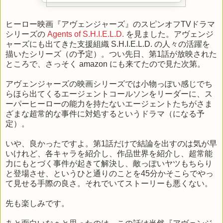
ヒーロー映画『アヴェンジャーズ』のスピンオフTVドラマ
シリーズの
Agents of S.H.I.E.L.D.
を見ました。アヴェンジ
ャーズにも出てきた支援組織 S.H.I.E.L.D. の人々の活躍を
描いたシリーズ（の予定）。つい先日、第1話が放映された
ところで、さっそく amazon にも来てたので見た次第。
アヴェンジャーズの映画シリーズでは小物っぽい感じでち
らほら出てくるエージェントコールソンをリーダーに、ス
ーパーヒーローの能力を持たないエージェントたちがさま
ざまな超常的な事件に対処するというドラマ（になる予
定）。
いや、良かったですよ。第1話だけで結論を出すのは気が早
いけれど、各キャラを紹介し、作品世界を紹介し、超常能
力にもとづく事件が起きて解決し、敵っぽいヤツもちらり
と登場させ、というひと通りのことを45分かそこらでやっ
て見せる手際の良さ。それでいてストーリーも悪くない。
先も楽しみです。