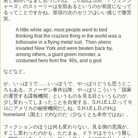
あと面白いなぁと思ったのは、この話は当然『アヴェンジ
ャーズ』のストーリーは全部あるというのが前提になって
るってことですかね。冒頭の次のセリフはいい感じで微苦
笑。
A little while ago, most people went to bed
thinking that the craziest thing in the world was a
billionaire in a flying metal suit. Then aliens
invaded New York and were beaten back by,
among others, a giant green monster, a
costumed hero from the '40s, and a god.
などなど。
が、いっぽうで……いっぽうで、やっぱりどうも思うとこ
ろもある。スノーデン事件以降、やっぱりこういう「国家
の運営する諜報機関」というものを見る目というものが、
少し変わってしまったことを自覚する。S.H.I.E.L.D.ってモ
ロにアメリカの秘密機関だしね。S.H.I.E.L.D.のHは
homeland（国土）のhなのだ（少なくとも本作ではね）。
フィクションのほうは何も変わりない。見る側の意識が、
すこし変わったのかも。ただまぁ、ドラマはそういう難し