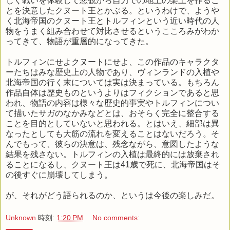
じく戦いを体験して悲観から自力での地上の楽土を作るこ
とを決意したクヌート王とかぶる。というわけで、ようや
く北海帝国のクヌート王とトルフィンという近い時代の人
物をうまく組み合わせて対比させるというこころみがわか
ってきて、物語が重層的になってきた。
トルフィンにせよクヌートにせよ、この作品のキャラクタ
ーたちはみな歴史上の人物であり、ヴィンランドの入植や
北海帝国の行く末については実は決まっている。もちろん
作品自体は歴史ものというよりはフィクションであると思
われ、物語の内容は様々な歴史的事実やトルフィンについ
て描いたサガのなかみなどとは、おそらく完全に整合する
ことを目的としていないと思われる。とはいえ、細部は異
なったとしても大筋の流れを変えることはないだろう。そ
んでもって、彼らの決意は、残念ながら、意図したような
結果を残さない。トルフィンの入植は最終的には放棄され
ることになるし、クヌート王は41歳で死に、北海帝国はそ
の後すぐに崩壊してしまう。
が、それがどう語られるのか、というは今後の楽しみだ。
Unknown
時刻:
1:20 PM
No comments: