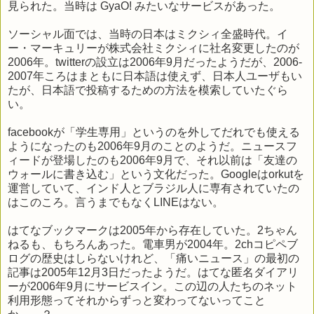
見られた。当時は GyaO! みたいなサービスがあった。
ソーシャル面では、当時の日本はミクシィ全盛時代。イ
ー・マーキュリーが株式会社ミクシィに社名変更したのが
2006年。twitterの設立は2006年9月だったようだが、2006-
2007年ころはまともに日本語は使えず、日本人ユーザもい
たが、日本語で投稿するための方法を模索していたぐら
い。
facebookが「学生専用」というのを外してだれでも使える
ようになったのも2006年9月のことのようだ。ニュースフ
ィードが登場したのも2006年9月で、それ以前は「友達の
ウォールに書き込む」という文化だった。Googleはorkutを
運営していて、インド人とブラジル人に専有されていたの
はこのころ。言うまでもなくLINEはない。
はてなブックマークは2005年から存在していた。2ちゃん
ねるも、もちろんあった。電車男が2004年。2chコピペブ
ログの歴史はしらないけれど、「痛いニュース」の最初の
記事は2005年12月3日だったようだ。はてな匿名ダイアリ
ーが2006年9月にサービスイン。この辺の人たちのネット
利用形態ってそれからずっと変わってないってこと