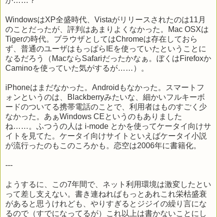
か……？
WindowsはXP全盛時代、Vistaがリリースされたのは11月
のことだったが、評判はあまりよくなかった。Mac OSXは
Tigerの時代。ブラウザとしてはChromeは存在しておら
ず、普通のユーザはもっぱらIEを使っていたということに
なるだろう（MacならSafariだったかなぁ。ぼくはFirefoxか
Caminoを使っていた気がするが……）。
iPhoneはまだなかった。Androidもなかった。スマートフ
ォンというのは、Blackberryみたいな、細かいフルキーボ
ードのついてる携帯電話のことで、利用者はものすごく少
なかった。あぁWindows CEというのもありました
ね……。ふつうの人は i-mode とかを使ってケータイ向けサ
イトを見てた。ケータイ向けサイトといえばケータイ小説
が流行ったのもこのころかも。恋空は2006年に書籍化。
---
ようするに、この7年間で、ネット利用環境は激変したとい
って差し支えない。書き連ねればもっとあれこれ栄枯盛衰
があると思うけれども、やりすぎるとジジイの繰り言にな
るので（すでになってるが）これ以上は書かないことにし