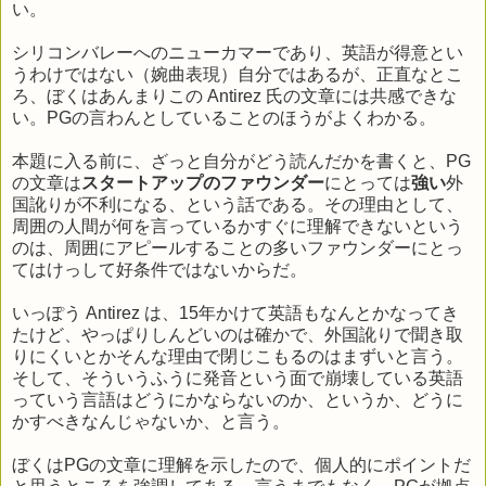
い。
シリコンバレーへのニューカマーであり、英語が得意とい
うわけではない（婉曲表現）自分ではあるが、正直なとこ
ろ、ぼくはあんまりこの Antirez 氏の文章には共感できな
い。PGの言わんとしていることのほうがよくわかる。
本題に入る前に、ざっと自分がどう読んだかを書くと、PG
の文章は
スタートアップのファウンダー
にとっては
強い
外
国訛りが不利になる、という話である。その理由として、
周囲の人間が何を言っているかすぐに理解できないという
のは、周囲にアピールすることの多いファウンダーにとっ
てはけっして好条件ではないからだ。
いっぽう Antirez は、15年かけて英語もなんとかなってき
たけど、やっぱりしんどいのは確かで、外国訛りで聞き取
りにくいとかそんな理由で閉じこもるのはまずいと言う。
そして、そういうふうに発音という面で崩壊している英語
っていう言語はどうにかならないのか、というか、どうに
かすべきなんじゃないか、と言う。
ぼくはPGの文章に理解を示したので、個人的にポイントだ