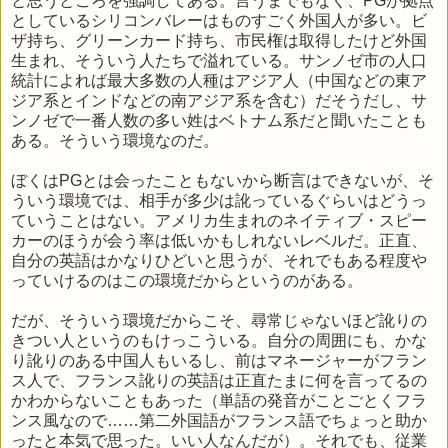
と思うところを強調してある。言うまでもなく、PGが拠点
としているシリコンバレーはものすごく外国人が多い。ビ
ザ持ち、グリーンカード持ち、市民権は取得したけど外国
生まれ、そういう人たちで溢れている。サンノゼ市の人口
統計によれば最大多数の人種はアジア人（中国などの東ア
ジア系とインドなどの南アジア系を含む）だそうだし、サ
ンノゼで一番人数の多い姓はベトナム系だと聞いたことも
ある。そういう環境なのだ。
ぼくはPGとは会ったこともないから断言はできないが、そ
ういう環境では、相手が多少は訛っているぐらいはどうっ
ていうことはない。アメリカ生まれのネイティブ・スピー
カーのほうが会う率は低いかもしれないレベルだ。正直、
自分の英語はかなりひどいと思うが、それでもある程度や
っていけるのはこの環境だからというのがある。
だが、そういう環境だからこそ、尋常じゃないほど訛りの
きつい人というのもけっこういる。自分の周囲にも、かな
り訛りのある中国人もいるし、前はマネージャーがフラン
ス人で、フランス訛りの英語は正直たまに何を言ってるの
かわからないこともあった（単語の発音がことごとくフラ
ンス風なので……第二外国語がフランス語でちょっと助か
ったと本気で思った。いい人なんだが）。それでも、従業