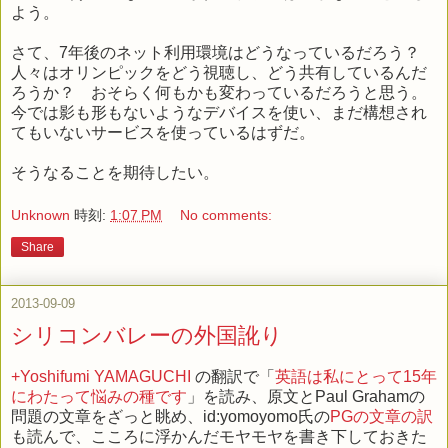
よう。
さて、7年後のネット利用環境はどうなっているだろう？
人々はオリンピックをどう視聴し、どう共有しているんだ
ろうか？ おそらく何もかも変わっているだろうと思う。
今では影も形もないようなデバイスを使い、まだ構想され
てもいないサービスを使っているはずだ。
そうなることを期待したい。
Unknown
時刻:
1:07 PM
No comments:
Share
2013-09-09
シリコンバレーの外国訛り
+Yoshifumi YAMAGUCHI
の翻訳で「
英語は私にとって15年
にわたって悩みの種です
」を読み、原文とPaul Grahamの
問題の文章をざっと眺め、id:yomoyomo氏の
PGの文章の訳
も読んで、こころに浮かんだモヤモヤを書き下しておきた