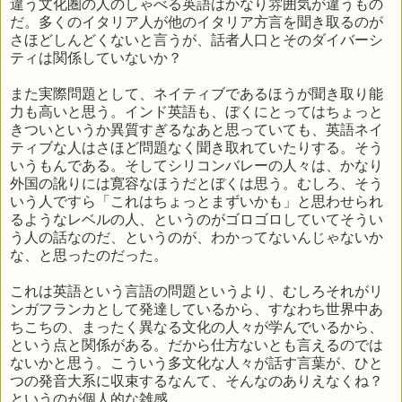
違う文化圏の人のしゃべる英語はかなり雰囲気が違うもの
だ。多くのイタリア人が他のイタリア方言を聞き取るのが
さほどしんどくないと言うが、話者人口とそのダイバーシ
ティは関係していないか？
また実際問題として、ネイティブであるほうが聞き取り能
力も高いと思う。インド英語も、ぼくにとってはちょっと
きついというか異質すぎるなあと思っていても、英語ネイ
ティブな人はさほど問題なく聞き取れていたりする。そう
いうもんである。そしてシリコンバレーの人々は、かなり
外国の訛りには寛容なほうだとぼくは思う。むしろ、そう
いう人ですら「これはちょっとまずいかも」と思わせられ
るようなレベルの人、というのがゴロゴロしていてそうい
う人の話なのだ、というのが、わかってないんじゃないか
な、と思ったのだった。
これは英語という言語の問題というより、むしろそれがリ
ンガフランカとして発達しているから、すなわち世界中あ
ちこちの、まったく異なる文化の人々が学んでいるから、
という点と関係がある。だから仕方ないとも言えるのでは
ないかと思う。こういう多文化な人々が話す言葉が、ひと
つの発音大系に収束するなんて、そんなのありえなくね？
というのが個人的な雑感。