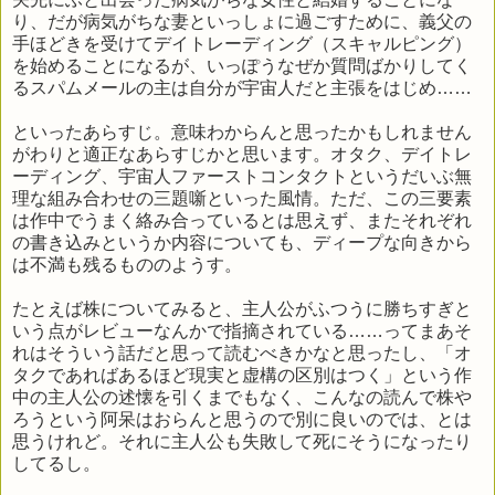
り、だが病気がちな妻といっしょに過ごすために、義父の
手ほどきを受けてデイトレーディング（スキャルピング）
を始めることになるが、いっぽうなぜか質問ばかりしてく
るスパムメールの主は自分が宇宙人だと主張をはじめ……
といったあらすじ。意味わからんと思ったかもしれません
がわりと適正なあらすじかと思います。オタク、デイトレ
ーディング、宇宙人ファーストコンタクトというだいぶ無
理な組み合わせの三題噺といった風情。ただ、この三要素
は作中でうまく絡み合っているとは思えず、またそれぞれ
の書き込みというか内容についても、ディープな向きから
は不満も残るもののようす。
たとえば株についてみると、主人公がふつうに勝ちすぎと
いう点がレビューなんかで指摘されている……ってまあそ
れはそういう話だと思って読むべきかなと思ったし、「オ
タクであればあるほど現実と虚構の区別はつく」という作
中の主人公の述懐を引くまでもなく、こんなの読んで株や
ろうという阿呆はおらんと思うので別に良いのでは、とは
思うけれど。それに主人公も失敗して死にそうになったり
してるし。