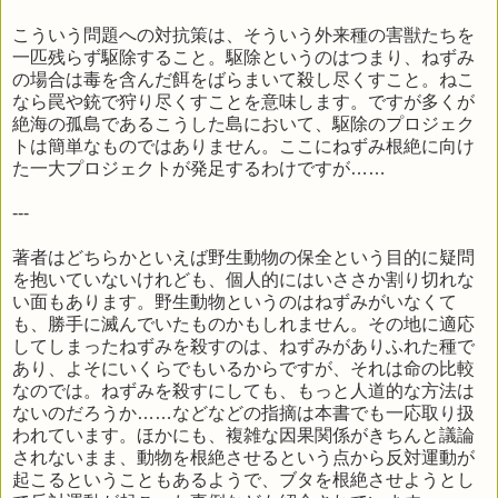
こういう問題への対抗策は、そういう外来種の害獣たちを
一匹残らず駆除すること。駆除というのはつまり、ねずみ
の場合は毒を含んだ餌をばらまいて殺し尽くすこと。ねこ
なら罠や銃で狩り尽くすことを意味します。ですが多くが
絶海の孤島であるこうした島において、駆除のプロジェク
トは簡単なものではありません。ここにねずみ根絶に向け
た一大プロジェクトが発足するわけですが……
---
著者はどちらかといえば野生動物の保全という目的に疑問
を抱いていないけれども、個人的にはいささか割り切れな
い面もあります。野生動物というのはねずみがいなくて
も、勝手に滅んでいたものかもしれません。その地に適応
してしまったねずみを殺すのは、ねずみがありふれた種で
あり、よそにいくらでもいるからですが、それは命の比較
なのでは。ねずみを殺すにしても、もっと人道的な方法は
ないのだろうか……などなどの指摘は本書でも一応取り扱
われています。ほかにも、複雑な因果関係がきちんと議論
されないまま、動物を根絶させるという点から反対運動が
起こるということもあるようで、ブタを根絶させようとし