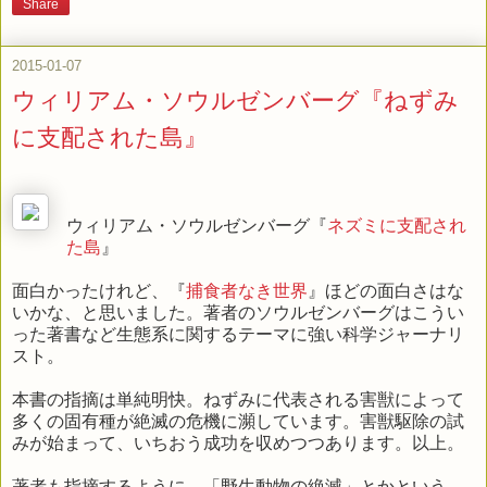
Share
2015-01-07
ウィリアム・ソウルゼンバーグ『ねずみ
に支配された島』
ウィリアム・ソウルゼンバーグ『
ネズミに支配され
た島
』
面白かったけれど、『
捕食者なき世界
』ほどの面白さはな
いかな、と思いました。著者のソウルゼンバーグはこうい
った著書など生態系に関するテーマに強い科学ジャーナリ
スト。
本書の指摘は単純明快。ねずみに代表される害獣によって
多くの固有種が絶滅の危機に瀕しています。害獣駆除の試
みが始まって、いちおう成功を収めつつあります。以上。
著者も指摘するように、「野生動物の絶滅」とかという