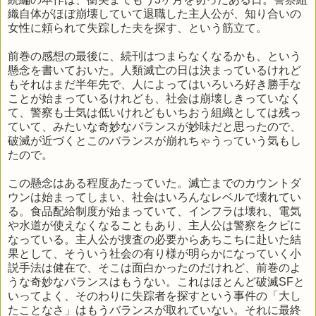
織自体がほぼ崩壊していて退職した主人公が、知り合いの
女性に頼られて失踪した夫を探す、という筋立て。
前巻の感想の最後に、続刊はつまらなくなるかも、という
懸念を書いておいた。人類滅亡の日は決まっているけれど
もそれはまだ半年先で、人によってはいろいろ好き勝手な
ことが始まっているけれども、社会は崩壊しきっていなく
て、警察も士気は低いけれどもいちおう組織としては残っ
ていて、みたいな奇妙なバランスが妙味だと思ったので、
破滅が近づくとこのバランスが崩れちゃうっていう気もし
たので。
この懸念はある程度あたっていた。滅亡までのカウントダ
ウンは始まってしまい、社会はいろんなレベルで壊れてい
る。食品配給制度が始まっていて、インフラは壊れ、電気
や水道が使えなくなることもあり、主人公は警察をクビに
なっている。主人公が捜査の必要からあちこちに赴いた結
果として、そういう社会の有り様が明らかになっていく小
説手法は健在で、そこは面白かったのだけれど、前巻のよ
うな奇妙なバランスはもうない。これはほとんど破滅SFと
いってよく、そのわりに失踪者を探すという事件の「大し
たことなさ」はもうバランスが取れていない。それに最終