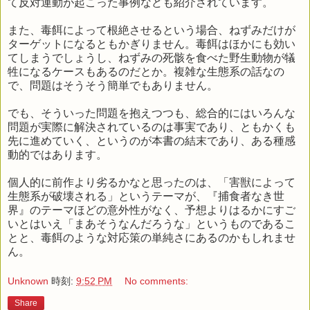
て反対運動が起こった事例なども紹介されています。
また、毒餌によって根絶させるという場合、ねずみだけが
ターゲットになるともかぎりません。毒餌はほかにも効い
てしまうでしょうし、ねずみの死骸を食べた野生動物が犠
牲になるケースもあるのだとか。複雑な生態系の話なの
で、問題はそうそう簡単でもありません。
でも、そういった問題を抱えつつも、総合的にはいろんな
問題が実際に解決されているのは事実であり、ともかくも
先に進めていく、というのが本書の結末であり、ある種感
動的ではあります。
個人的に前作より劣るかなと思ったのは、「害獣によって
生態系が破壊される」というテーマが、『捕食者なき世
界』のテーマほどの意外性がなく、予想よりはるかにすご
いとはいえ「まあそうなんだろうな」というものであるこ
とと、毒餌のような対応策の単純さにあるのかもしれませ
ん。
Unknown
時刻:
9:52 PM
No comments:
Share