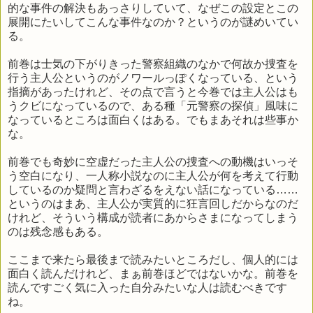
的な事件の解決もあっさりしていて、なぜこの設定とこの
展開にたいしてこんな事件なのか？というのが謎めいてい
る。
前巻は士気の下がりきった警察組織のなかで何故か捜査を
行う主人公というのがノワールっぽくなっている、という
指摘があったけれど、その点で言うと今巻では主人公はも
うクビになっているので、ある種「元警察の探偵」風味に
なっているところは面白くはある。でもまあそれは些事か
な。
前巻でも奇妙に空虚だった主人公の捜査への動機はいっそ
う空白になり、一人称小説なのに主人公が何を考えて行動
しているのか疑問と言わざるをえない話になっている……
というのはまあ、主人公が実質的に狂言回しだからなのだ
けれど、そういう構成が読者にあからさまになってしまう
のは残念感もある。
ここまで来たら最後まで読みたいところだし、個人的には
面白く読んだけれど、まぁ前巻ほどではないかな。前巻を
読んですごく気に入った自分みたいな人は読むべきです
ね。