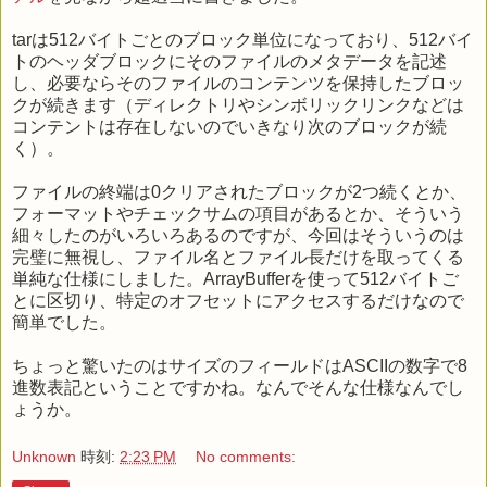
tarは512バイトごとのブロック単位になっており、512バイ
トのヘッダブロックにそのファイルのメタデータを記述
し、必要ならそのファイルのコンテンツを保持したブロッ
クが続きます（ディレクトリやシンボリックリンクなどは
コンテントは存在しないのでいきなり次のブロックが続
く）。
ファイルの終端は0クリアされたブロックが2つ続くとか、
フォーマットやチェックサムの項目があるとか、そういう
細々したのがいろいろあるのですが、今回はそういうのは
完璧に無視し、ファイル名とファイル長だけを取ってくる
単純な仕様にしました。ArrayBufferを使って512バイトご
とに区切り、特定のオフセットにアクセスするだけなので
簡単でした。
ちょっと驚いたのはサイズのフィールドはASCIIの数字で8
進数表記ということですかね。なんでそんな仕様なんでし
ょうか。
Unknown
時刻:
2:23 PM
No comments: