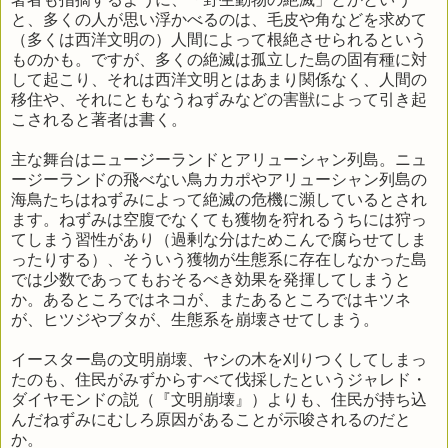
と、多くの人が思い浮かべるのは、毛皮や角などを求めて
（多くは西洋文明の）人間によって根絶させられるという
ものかも。ですが、多くの絶滅は孤立した島の固有種に対
して起こり、それは西洋文明とはあまり関係なく、人間の
移住や、それにともなうねずみなどの害獣によって引き起
こされると著者は書く。
主な舞台はニュージーランドとアリューシャン列島。ニュ
ージーランドの飛べない鳥カカポやアリューシャン列島の
海鳥たちはねずみによって絶滅の危機に瀕しているとされ
ます。ねずみは空腹でなくても獲物を狩れるうちには狩っ
てしまう習性があり（過剰な分はためこんで腐らせてしま
ったりする）、そういう獲物が生態系に存在しなかった島
では少数であってもおそるべき効果を発揮してしまうと
か。あるところではネコが、またあるところではキツネ
が、ヒツジやブタが、生態系を崩壊させてしまう。
イースター島の文明崩壊、ヤシの木を刈りつくしてしまっ
たのも、住民がみずからすべて伐採したというジャレド・
ダイヤモンドの説（『文明崩壊』）よりも、住民が持ち込
んだねずみにむしろ原因があることが示唆されるのだと
か。