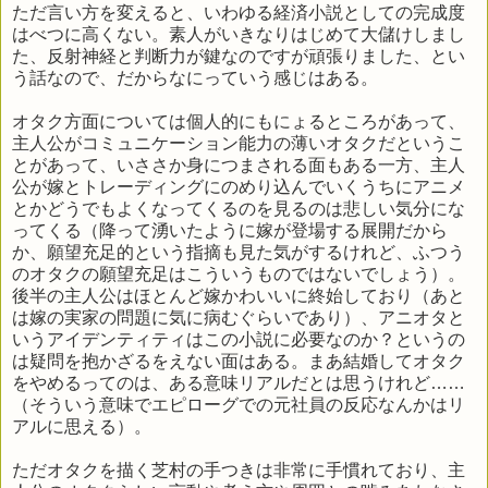
ただ言い方を変えると、いわゆる経済小説としての完成度
はべつに高くない。素人がいきなりはじめて大儲けしまし
た、反射神経と判断力が鍵なのですが頑張りました、とい
う話なので、だからなにっていう感じはある。
オタク方面については個人的にもにょるところがあって、
主人公がコミュニケーション能力の薄いオタクだというこ
とがあって、いささか身につまされる面もある一方、主人
公が嫁とトレーディングにのめり込んでいくうちにアニメ
とかどうでもよくなってくるのを見るのは悲しい気分にな
ってくる（降って湧いたように嫁が登場する展開だから
か、願望充足的という指摘も見た気がするけれど、ふつう
のオタクの願望充足はこういうものではないでしょう）。
後半の主人公はほとんど嫁かわいいに終始しており（あと
は嫁の実家の問題に気に病むぐらいであり）、アニオタと
いうアイデンティティはこの小説に必要なのか？というの
は疑問を抱かざるをえない面はある。まあ結婚してオタク
をやめるってのは、ある意味リアルだとは思うけれど……
（そういう意味でエピローグでの元社員の反応なんかはリ
アルに思える）。
ただオタクを描く芝村の手つきは非常に手慣れており、主