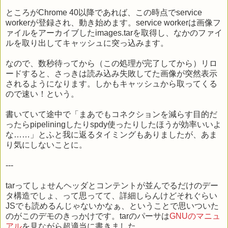
ところがChrome 40以降であれば、この時点でservice
workerが登録され、動き始めます。service workerは画像フ
ァイルをアーカイブしたimages.tarを取得し、なかのファイ
ルを取り出してキャッシュに突っ込みます。
なので、数秒待ってから（この処理が完了してから）リロ
ードすると、さっきは読み込み失敗してた画像が突然表示
されるようになります。しかもキャッシュから取ってくる
ので速い！という。
書いていて途中で「まあでもコネクションを減らす目的だ
ったらpipeliningしたりspdy使ったりしたほうが効率いいよ
な……」とふと我に返るタイミングもありましたが、あま
り気にしないことに。
---
tarってしょせんヘッダとコンテントが並んでるだけのデー
タ構造でしょ、って思ってて、詳細しらんけどそれぐらい
JSでも読めるんじゃないかなぁ、ということで思いついた
のがこのデモのきっかけです。tarのパーサは
GNUのマニュ
アル
を見ながら超適当に書きました。