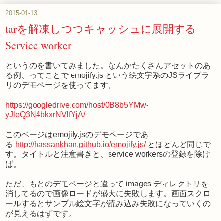
2015-01-13
tarを解凍しつつキャッシュに展開する
Service worker
というのを書いてみました。なんかたくさんアセットのあ
る例、ってことで emojify.js という絵文字系のJSライブラ
リのデモページを使ってます。
https://googledrive.com/host/0B8b5YMw-
yJleQ3N4bkxrNVlfYjA/
このページはemojify.jsのデモページであ
る
http://hassankhan.github.io/emojify.js/
とほとんど同じで
す。タイトルと注意書きと、service workersの登録を除け
ば。
ただ、もとのデモページと違って images ディレクトリを
消してるので画像ロードが盛大に失敗します。画面スクロ
ールするとサンプル絵文字が読み込み失敗になっていくの
が見えるはずです。