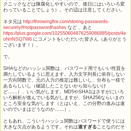
クニックなどは陳腐化しやすいので、後日にはいろいろ変
わっていることでしょう）。その辺は注意してください。
ネタ元は
http://throwingfire.com/storing-passwords-
securely/#notpasswordhashes
など 、あと
https://plus.google.com/102550604876259086885/posts/4e
oNnNSQ7W6
にコメントをいただいた皆さん（ありがとう
ございます！）。
で。
SHAなどのハッシュ関数は、パスワード用でもいい性質を
満たしているように思えます。入力文字列長に依存しない
一方向関数で、元の入力の推定は難しいし、分布も一様で
あるらしいし（確認したことないから知らないけ
ど……）、いい気がします。MD5やSHA1はさすがにいろ
いろ解析が進んでいる気がしますが、SHA256ならいまの
ところ安全な気がします（とはいえ、この分野の進みは速
いのでいまはどうなのか……）。
ともあれ、こういうハッシュ関数はパスワードで使うには
大きな欠点があるようです。それは
速すぎる
ことなのだそ