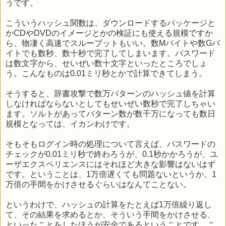
うです。
こういうハッシュ関数は、ダウンロードするパッケージと
かCDやDVDのイメージとかの検証にも使える規模ですか
ら、物凄く高速でスループットもいい。数Mバイトや数Gバ
イトでも数秒、数十秒で完了してしまいます。パスワード
は数文字から、せいぜい数十文字といったところでしょ
う。こんなものは0.01ミリ秒とかで計算できてしまう。
そうすると、辞書攻撃で数万パターンのハッシュ値を計算
しなければならないとしてもせいぜい数秒で完了しちゃい
ます。ソルトがあってパターン数が数千万になっても数日
規模となっては、イカンわけです。
そもそもログイン時の処理について言えば、パスワードの
チェックが0.01ミリ秒で終わろうが、0.1秒かかろうが、ユ
ーザエクスペリエンスにはそれほど大きな影響はないはず
です。ということは、1万倍遅くても問題ないというか、1
万倍の手間をかけさせるぐらいはなんてことない。
というわけで、ハッシュの計算をたとえば1万倍繰り返し
て、その結果を求めるとか、そういう手間をかけさせる、
といったことをしたほうが安全であるということです。こ