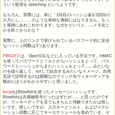
ういう処理を stretching というようです。
もちろん、実際には、単に「1回目のハッシュ値を2回目の
入力にし……」のような単純な連鎖にはなりません。もっ
と複雑にあれこれやります。なぜかというと……メモ化と
かを防ぐからかな？
実際に、上のリンクで挙げられているパスワード的に安全
なハッシュ関数は3つあります。
PBKDF2
は、OpenSSLなどに入っている手法です。HMAC
を使ってパスワードとソルトからハッシュをとって、パス
ワードとハッシュからまたハッシュをとって……みたいな
のを繰り返して、xorして結合するみたいなイメージ。自然
言語で説明するのは困難なのでリンク先ウィキペディアを
眺めたほうがわかりやすいと思いました。
bcrypt
はBlowfishを使ったメッセージハッシュです。
Blowfishは共通鍵暗号だったはずだが……と思ったのです
が、ウィキペディアを見てもきちんと理解できたかは怪し
いです。怪しいですが、入力キーとソルト、およびイテレ
ーション回数に応じてキースケジュールを進めていき、そ