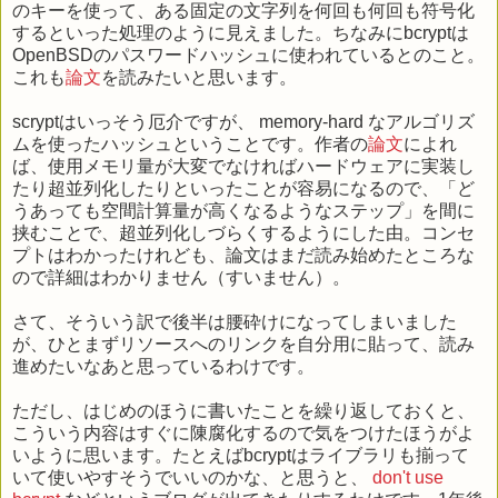
のキーを使って、ある固定の文字列を何回も何回も符号化
するといった処理のように見えました。ちなみにbcryptは
OpenBSDのパスワードハッシュに使われているとのこと。
これも
論文
を読みたいと思います。
scryptはいっそう厄介ですが、 memory-hard なアルゴリズ
ムを使ったハッシュということです。作者の
論文
によれ
ば、使用メモリ量が大変でなければハードウェアに実装し
たり超並列化したりといったことが容易になるので、「ど
うあっても空間計算量が高くなるようなステップ」を間に
挟むことで、超並列化しづらくするようにした由。コンセ
プトはわかったけれども、論文はまだ読み始めたところな
ので詳細はわかりません（すいません）。
さて、そういう訳で後半は腰砕けになってしまいました
が、ひとまずリソースへのリンクを自分用に貼って、読み
進めたいなあと思っているわけです。
ただし、はじめのほうに書いたことを繰り返しておくと、
こういう内容はすぐに陳腐化するので気をつけたほうがよ
いように思います。たとえばbcryptはライブラリも揃って
いて使いやすそうでいいのかな、と思うと、
don't use