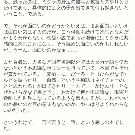
る。残ったのは、ミクラの身辺の描写と教授とのやりとり
だけであり、具体的には女の子が出てきて何も起きないと
いうこと、である。
で、それが面白いのかどうかといえば、まあ面白いといえ
ば面白い気はするのだが、こう何度も続けて読むとなんだ
かよくわからない。恋愛小説であった場合にはミクラに共
感的に読むことになり、そう読めば面白いのかもしれない
が、うーん、面白いのかなぁ……。
また著者は、人名など固有名詞以外ではカタカナ語を使わ
ないという不思議なポリシーを持っていて、本書でもそれ
が貫かれている。「麦酒」に「びーる」と（ひらがなで）
ルビを振ったり、「自然」という学術誌（ネイチャーのこ
とと思われる）が出てきたり、一方で、「かけんひ」とな
ぜかひらがなで書き下す。おかげで何か不思議な、現実と
遊離した世界になっているような気もするが、これがいい
のか悪いのか何の意味もないのか、やっぱりよくわからな
いのだった。
というわけで、一言で言うと、謎。という感じの本でし
た。