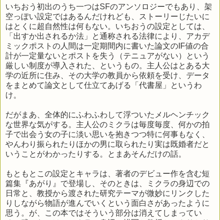
いちおう初出のうち一つはSFのアンソロジーでもあり、架
空っぽい設定ではあるんだけれども、ストーリーじたいに
はとくに超自然性は何もない。いちおうの設定としては、
「出すか出されるか法」と通称される法律により、アカデ
ミックポストの人間は一定期間内に書いた論文のIF値の合
計が一定量ないとポストを失う（テニュアがない）という
厳しい制度が導入された、というもの。主人公はとある大
学の近所に住み、その大学の教員から依頼を受け、データ
をまとめて論文として仕立てあげる「代書屋」というわ
け。
だがまあ、全体的にふわふわして浮ついたメルヘンチック
な世界な気がする。主人公のミクラは毎度毎度、何かの拍
子で出会う女の子に淡い思いを抱きつつ特に何事もなく、
やんわり振られたりほかの男に取られたり実は既婚者だと
いうことがわかったりする。とまあそんだけの話。
もともとこの設定とキャラは、著者のデビュー作を含む短
篇集『あがり』で登場し、そのときは、ミクラの身辺での
日常と、教授から渡された研究テーマが微妙にリンクした
りしながら物語が進んでいくという面白さがあったように
思う。が、この本ではそういう部分は消えてしまってい