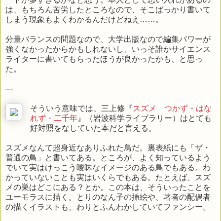
は、もちろん苦労したところなので、そこばっかり書いて
しまう現象もよくわかるんだけどねえ……。
分量バランスの問題なので、大学出版なので編集パワーが
強くなかったからかもしれないし、いっそ誰かサイエンス
ライターに書いてもらったほうが良かったかも、と思っ
た。
---
そういう意味では、三上修『
スズメ つかず・はな
れず・二千年
』（岩波科学ライブラリー）はとても
好対照をなしていた本だと言える。
スズメなんて超身近なありふれた鳥だ。裏表紙にも「ザ・
普通の鳥」と書いてある。ところが、よく知っているよう
でいて実はけっこう曖昧なイメージのある鳥でもある。わ
かっていないことも実はいくらでもある。たとえば、スズ
メの巣はどこにある？とか。この本は、そういったことを
ユーモラスに描く。とりのなん子の挿絵や、著者の配偶者
の描くイラストも、わりとふんわかしていてファンシー。