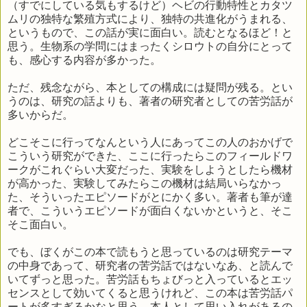
（すでにしている気もするけど）ヘビの行動特性とカタツ
ムリの独特な繁殖方式により、独特の共進化がうまれる、
というもので、この話が実に面白い。読むとなるほど！と
思う。生物系の学問にはまったくシロウトの自分にとって
も、感心する内容が多かった。
ただ、残念ながら、本としての構成には疑問が残る。とい
うのは、研究の話よりも、著者の研究者としての苦労話が
多いからだ。
どこそこに行ってなんという人にあってこの人のおかげで
こういう研究ができた、ここに行ったらこのフィールドワ
ークがこれぐらい大変だった、実験をしようとしたら機材
が高かった、実験してみたらこの機材は結局いらなかっ
た、そういったエピソードがとにかく多い。著者も筆が達
者で、こういうエピソードが面白くないかというと、そこ
そこ面白い。
でも、ぼくがこの本で読もうと思っているのは研究テーマ
の中身であって、研究者の苦労話ではないなあ、と読んで
いてずっと思った。苦労話もちょびっと入っているとエッ
センスとして効いてくると思うけれど、この本は苦労話パ
ートが多すぎるかなと思う。本人として思い入れがあるの