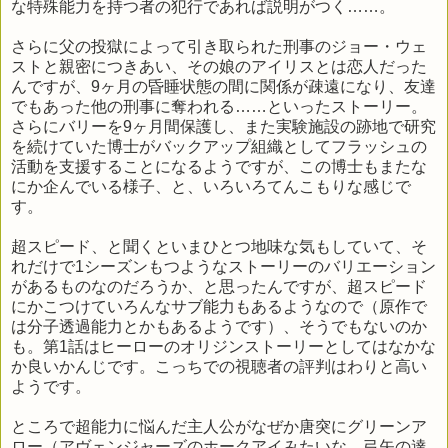
な特殊能力を持つ者の犯行であれば説明がつく……。
さらに父の投獄によって引き取られた刑事のジョー・ウェ
ストと親密につきあい、その娘のアイリスとは恋人だった
んですが、9ヶ月の昏睡状態の間に関係が疎遠になり、友達
でもあった他の刑事に奪われる……といったストーリー。
さらにバリーを9ヶ月間保護し、また実験施設の跡地で研究
を続けていた博士がバックアップ組織としてフラッシュの
活動を支援することになるようですが、この博士もまたな
にか企んでいる様子、と、いろいろてんこもりな感じで
す。
超スピード、と聞くといまひとつ地味な気もしていて、そ
れだけで1シーズンもつようなストーリーのバリエーション
があるものなのだろうか、と思ったんですが、超スピード
にかこつけていろんなサブ能力もあるようなので（原作で
は分子透過能力とかもあるようです）、そうでもないのか
も。第1話はヒーローのオリジンストーリーとしてはなかな
か良いかんじです。こっちでの視聴者の評判はわりと高い
ようです。
ところで超能力に悩んだ主人公がなぜか唐突にグリーンア
ロー（アヴェンジャーズのホークアイみたいな、弓矢の達