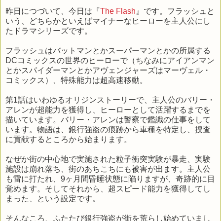
昨日につづいて、今日は『
The Flash
』です。フラッシュと
いう、どちらかといえばマイナーなヒーローを主人公にし
たドラマシリーズです。
フラッシュはバットマンとかスーパーマンとかの所属する
DCコミックスの世界のヒーローで（ちなみにアイアンマン
とかスパイダーマンとかアヴェンジャーズはマーヴェル・
コミックス）、特殊能力は超高速移動。
第1話はいわゆるオリジンストーリーで、主人公のバリー・
アレンが超能力を獲得し、ヒーローとして活躍するまでを
描いています。バリー・アレンは警察で鑑識の仕事をして
います。物語は、銀行強盗の痕跡から車種を特定し、捜査
に貢献するところから始まります。
なぜか街の中心地で実施された粒子衝突実験が暴走、実験
施設は崩れ落ち、街のあちこちにも被害が出ます。主人公
も雷に打たれ、9ヶ月間昏睡状態に陥りますが、奇跡的に目
覚めます。そしてそれから、超スピード能力を獲得してし
まった、という設定です。
そんなころ、ふたたび銀行強盗が街を荒らし始めていまし