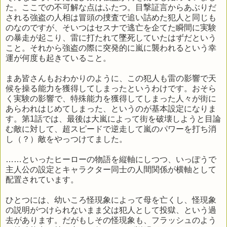
た。ここでの不可解な点はふたつ。目撃証言からあぶりだ
される強盗の人相は冒頭の捜査で追い詰めた犯人と同じも
のなのですが、そいつはセスナで逃亡を企てた瞬間に実験
の暴走が起こり、雷に打たれて墜死していたはずだという
こと。それから強盗の際に突発的に嵐に襲われるという幸
運が何度も起きていること。
まあ皆さんもおわかりのように、この犯人も雷の影響で天
候を操る能力を獲得してしまったというわけです。おそら
く実験の影響で、特殊能力を獲得してしまった人々が街に
あらわれはじめてしまった、というのが基本設定になりま
す。第1話では、最後は大嵐によって街を破壊しようと目論
む敵に対して、超スピードで逆走して嵐のパワーを打ち消
し（？）敵をやっつけてました。
……といったヒーローの物語を縦軸にしつつ、いっぽうで
主人公の設定とキャラクター同士の人間関係が横軸として
配置されています。
ひとつには、幼いころ怪現象によって母を亡くし、怪現象
の説明がつけられないまま父は犯人として投獄、という過
去があります。だがもしその怪現象も、フラッシュのよう