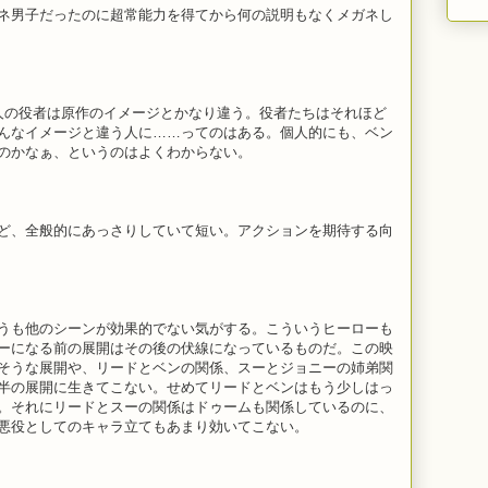
ネ男子だったのに超常能力を得てから何の説明もなくメガネし
人の役者は原作のイメージとかなり違う。役者たちはそれほど
んなイメージと違う人に……ってのはある。個人的にも、ベン
のかなぁ、というのはよくわからない。
ど、全般的にあっさりしていて短い。アクションを期待する向
うも他のシーンが効果的でない気がする。こういうヒーローも
ーになる前の展開はその後の伏線になっているものだ。この映
そうな展開や、リードとベンの関係、スーとジョニーの姉弟関
半の展開に生きてこない。せめてリードとベンはもう少しはっ
。それにリードとスーの関係はドゥームも関係しているのに、
悪役としてのキャラ立てもあまり効いてこない。