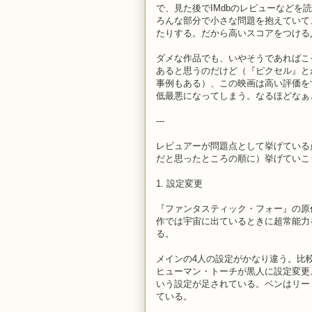
で、見た後でIMdbのレビューなど
ろんな部分で小さな問題を抱えていて
たりする。だから高いスコアをつける
ダメな作品でも、いやそうであればこ
あると思うのだけど（『ピクセル』と
事例もある）、この映画は高い評価を
低最悪になってしまう。なるほどなぁ
---
レビュアーが問題点として挙げている
だと思ったところの順に）挙げていこ
1. 設定変更
『ファンタスティック・フォー』の原
作では宇宙に出ているときに超常能力
る。
メインの4人の設定がかなり違う。比
ヒューマン・トーチが黒人に設定変更
いう設定が足されている。ベンはリー
ている。