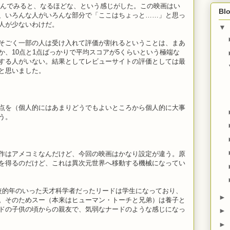
を読んでみると、なるほどな、という感じがした。この映画はい
Blo
、いろんな人がいろんな部分で「ここはちょっと……」と思っ
人が少ないわけだ。
▼
そごく一部の人は受け入れて評価が割れるということは、まあ
か、10点と1点ばっかりで平均スコアが5くらいという極端な
する人がいない。結果としてレビューサイトの評価としては最
と思いました。
点を（個人的にはあまりどうでもよいところから個人的に大事
う。
作はアメコミなんだけど、今回の映画はかなり設定が違う。原
を得るのだけど、これは異次元世界へ移動する機械になってい
較的年のいった天才科学者だったリードは学生になっており、
►
。そのためスー（本来はヒューマン・トーチと兄弟）は養子と
ドの子供の頃からの親友で、気弱なナードのような感じになっ
►
►